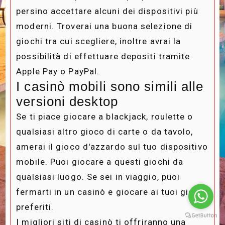
persino accettare alcuni dei dispositivi più
moderni. Troverai una buona selezione di
giochi tra cui scegliere, inoltre avrai la
possibilità di effettuare depositi tramite
Apple Pay o PayPal.
I casinò mobili sono simili alle
versioni desktop
Se ti piace giocare a blackjack, roulette o
qualsiasi altro gioco di carte o da tavolo,
amerai il gioco d'azzardo sul tuo dispositivo
mobile. Puoi giocare a questi giochi da
qualsiasi luogo. Se sei in viaggio, puoi
fermarti in un casinò e giocare ai tuoi giochi
preferiti.
I migliori siti di casinò ti offriranno una