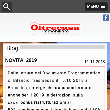
MENU
Blog
NOVITA' 2019
16-11-2018
Dalla lettura del Documento Programmatico
di Bilancio, trasmesso il 15.10.2018 a
Bruxelles, emerge che
sono confermate
anche per il 2019 le detrazioni
sulla
casa:
bonus ristrutturazioni
al
50%,
ecobonus
con il doppio binario del 50%