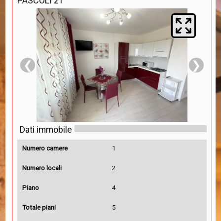
PASCOLI 21
❮
❯
Dati immobile
Numero camere
1
Numero locali
2
Piano
4
Totale piani
5