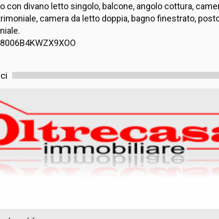
o con divano letto singolo, balcone, angolo cottura, came
rimoniale, camera da letto doppia, bagno finestrato, post
iale.
038006B4KWZX9XOO
ci