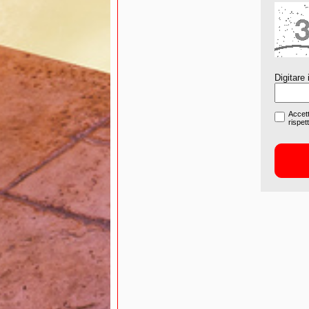
Digitare 
Accett
rispet