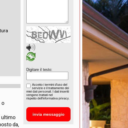
tura
Digitare il testo:
Accetto i termini d'uso del
servizio e il trattamento dei
miei
dati personali
. I dati inseriti
vengono trattati nel
rispetto
dell'informativa privacy.
 o
d ultimo
posto da,