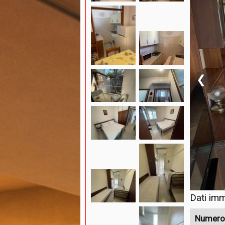
❮
Dati imm
Numero