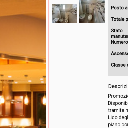
Posto a
Totale p
Stato
manute
Numero
Ascens
Classe 
Descriz
Promozio
Disponibi
tramite m
Lido degl
piano co