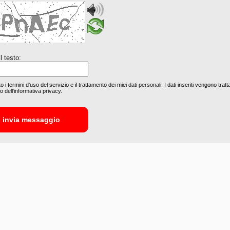
il testo:
o i termini d'uso del servizio e il trattamento dei miei
dati personali
. I dati inseriti vengono tratta
to
dell'informativa privacy.