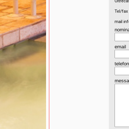
Oltreca
Tel/fax
mail in
nomina
email
telefo
messa