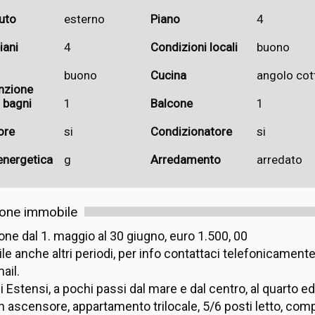
uto
esterno
Piano
4
iani
4
Condizioni locali
buono
buono
Cucina
angolo cot
nzione
 bagni
1
Balcone
1
ore
si
Condizionatore
si
energetica
g
Arredamento
arredato
ione immobile
ne dal 1. maggio al 30 giugno, euro 1.500, 00
le anche altri periodi, per info contattaci telefonicamente
ail.
i Estensi, a pochi passi dal mare e dal centro, al quarto e
n ascensore, appartamento trilocale, 5/6 posti letto, com