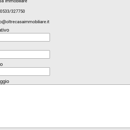
sa Immobiliare
 0533/327750
fo@oltrecasaimmobiliare.it
tivo
no
ggio