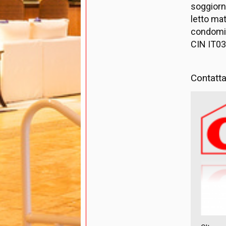
soggiorn
letto mat
condomin
CIN IT
Contatta