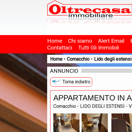
Home
Chi siamo
Alert Email
Contattaci
Tutti Gli Immobili
Home
•
Comacchio
•
Lido degli estensi
ANNUNCIO
Torna indietro
APPARTAMENTO IN AFFIT
Comacchio - LIDO DEGLI ESTENSI - V