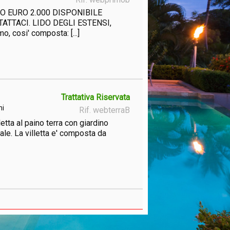
O EURO 2.000 DISPONIBILE
ATTACI. LIDO DEGLI ESTENSI,
mo, cosi' composta: [...]
Trattativa Riservata
ni
Rif. webterraB
letta al paino terra con giardino
nnuale. La villetta e' composta da