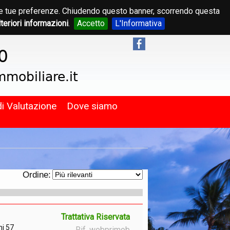
on le tue preferenze. Chiudendo questo banner, scorrendo questa
lteriori informazioni
.
Accetto
L'Informativa
di Valutazione
Dove siamo
Ordine:
Trattativa Riservata
ni 57
Rif. webprimob