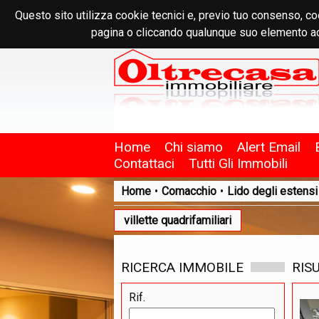
Questo sito utilizza cookie tecnici e, previo tuo consenso, co
pagina o cliccando qualunque suo elemento ac
Home
Chi siamo
Alert Email
Contattaci
Tutti Gli Immobili
Home
•
Comacchio
•
Lido degli estensi
villette quadrifamiliari
RICERCA IMMOBILE
RIS
Rif.