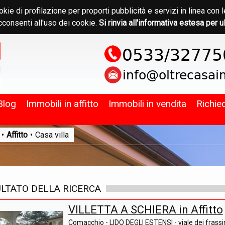
okie di profilazione per proporti pubblicità e servizi in linea c
consenti all'uso dei cookie.
Si rinvia all'informativa estesa per u
Blog
Immobili in affitto
Immobili in vendita
Richie
•
Affitto
•
Casa villa
ULTATO DELLA RICERCA
VILLETTA A SCHIERA in Affitto
Comacchio - LIDO DEGLI ESTENSI - viale dei frassi