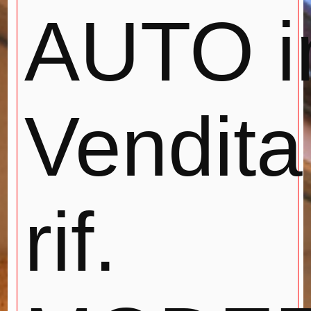
AUTO i
Vendita
rif.