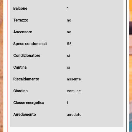
Balcone
1
Terrazzo
no
Ascensore
no
Spese condominiali
55
Condizionatore
si
Cantina
si
Riscaldamento
assente
Giardino
comune
Classe energetica
f
Arredamento
arredato