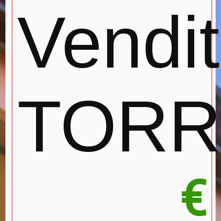
Vendita
TORR
€