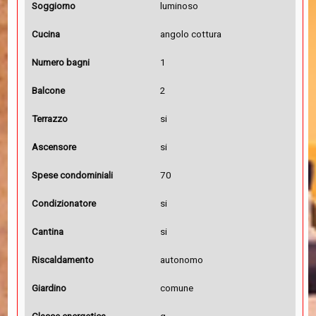
Soggiorno
luminoso
Cucina
angolo cottura
Numero bagni
1
Balcone
2
Terrazzo
si
Ascensore
si
Spese condominiali
70
Condizionatore
si
Cantina
si
Riscaldamento
autonomo
Giardino
comune