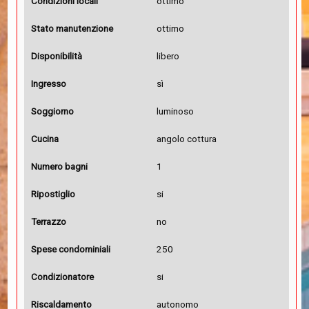
Condizioni locali
ottimo
Stato manutenzione
ottimo
Disponibilità
libero
Ingresso
sì
Soggiorno
luminoso
Cucina
angolo cottura
Numero bagni
1
Ripostiglio
si
Terrazzo
no
Spese condominiali
250
Condizionatore
si
Riscaldamento
autonomo