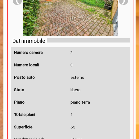
❮
❯
Dati immobile
Numero camere
2
Numero locali
3
Posto auto
esterno
Stato
libero
Piano
piano terra
Totale piani
1
Superficie
65