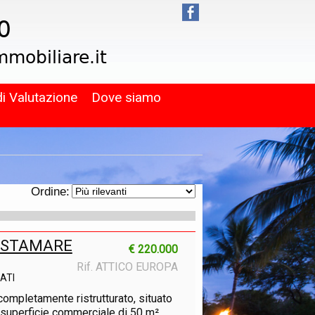
di Valutazione
Dove siamo
Ordine:
VISTAMARE
€ 220.000
Rif. ATTICO EUROPA
ATI
 completamente ristrutturato, situato
 superficie commerciale di 50 m²,