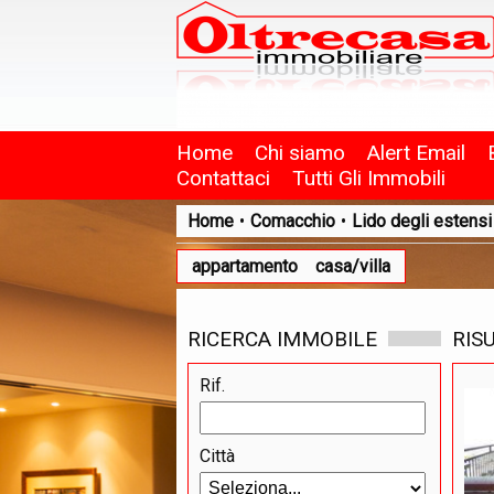
Home
Chi siamo
Alert Email
Contattaci
Tutti Gli Immobili
Home
•
Comacchio
•
Lido degli estensi
appartamento
casa/villa
RICERCA IMMOBILE
RIS
Rif.
Città