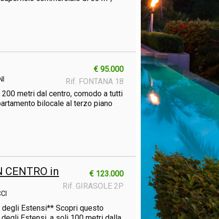
€ 95.000
NI
Rif. FONTANA 18
 200 metri dal centro, comodo a tutti
partamento bilocale al terzo piano
N CENTRO in
€ 123.000
Rif. GIRASOLE 2P
CI
o degli Estensi** Scopri questo
 degli Estensi, a soli 100 metri dalla