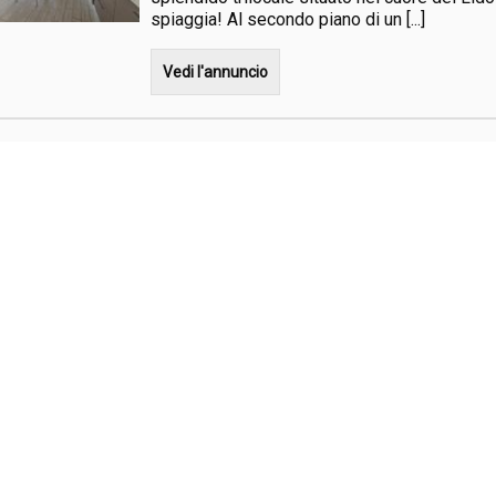
spiaggia! Al secondo piano di un [...]
Vedi l'annuncio
TRILOCALE RISTRUTTURATO A
TERRA IN CENTRO in Vendita
Comacchio - LIDO DEGLI ESTENSI - VIALE CARDUC
LIDO ESTENSI – Proponiamo in vendita un de
situato sul viale principale, a pochi passi dal
servizi. Con una superficie commerciale [...]
Vedi l'annuncio
VILLETTE DI NUOVA COSTRUZI
OTTIMA POSIZIONE in Vendita
Comacchio - LIDO DEGLI ESTENSI - VIA T. TASSO
**Villette DI Nuova Costruzione a Lido degli 