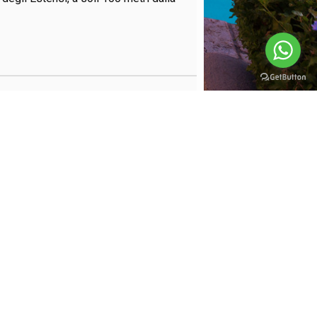
Hai bisogno di aiuto?
Clicca qui
L PIANO
€ 99.000
Rif. GIRASOLE PT.
CI
lizioso appartamento trilocale
la spiaggia e adiacente ai principali
ONE IN
Trattativa Riservata
Rif. VIA TASSO
Estensi** Scopri il comfort e la