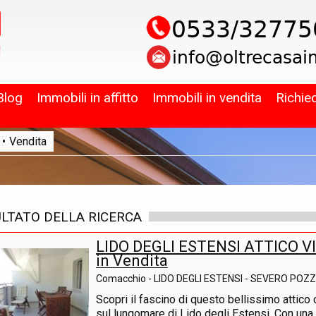
Blog
Immobili in affitto
Immobili in vendita
Richie
•
Vendita
ULTATO DELLA RICERCA
LIDO DEGLI ESTENSI ATTICO 
in Vendita
Comacchio - LIDO DEGLI ESTENSI - SEVERO POZZ
Scopri il fascino di questo bellissimo attico
sul lungomare di Lido degli Estensi. Con una