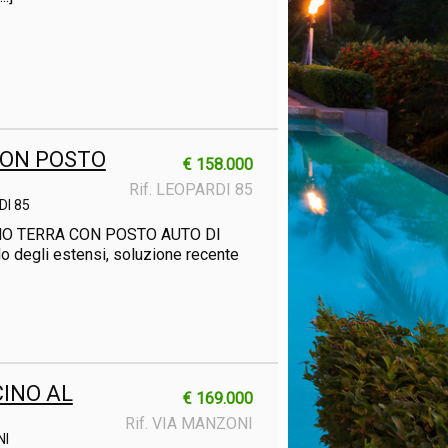
CON POSTO
€ 158.000
Rif. LEOPARDI 85
DI 85
ANO TERRA CON POSTO AUTO DI
o degli estensi, soluzione recente
CINO AL
€ 169.000
Rif. VIA MANZONI
NI