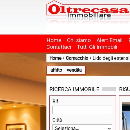
Home
Chi siamo
Alert Email
Contattaci
Tutti Gli Immobili
Home
•
Comacchio
•
Lido degli estensi
affitto
vendita
RICERCA IMMOBILE
RIS
Rif.
Città