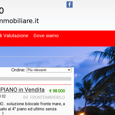
di Valutazione
Dove siamo
Ordine:
PIANO in Vendita
€ 98.000
I 32
Rif. FRONTEMAREBILO
 soluzione bilocale fronte mare, a
tuato al 4° piano ed ultimo senza
.]