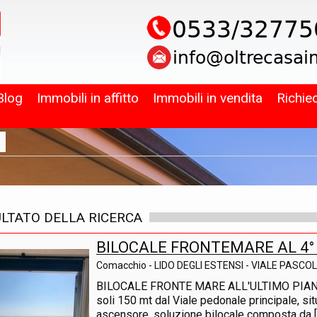
Blog
Immobili in affitto
Immobili in vendita
Richie
ULTATO DELLA RICERCA
BILOCALE FRONTEMARE AL 4° 
Comacchio - LIDO DEGLI ESTENSI - VIALE PASCOL
BILOCALE FRONTE MARE ALL'ULTIMO PIANO...
soli 150 mt dal Viale pedonale principale, si
ascensore, soluzione bilocale composta da [..