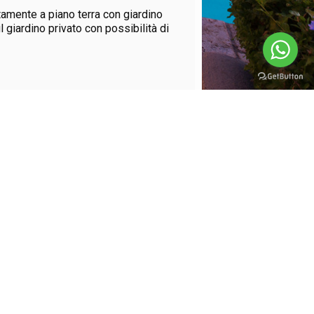
tamente a piano terra con giardino
 giardino privato con possibilità di
MARE in
Trattativa Riservata
Rif. LA PINETA
ilocale a pochi passi dal centro e
: - ampio soggiorno con angolo
GIA in
Trattativa Riservata
Rif. SEVEN BEACH